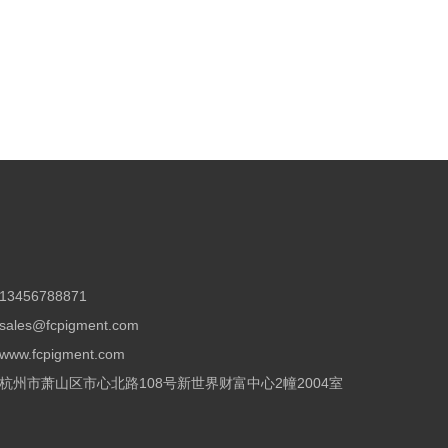
13456788871
sales@fcpigment.com
www.fcpigment.com
杭州市萧山区市心北路108号新世界财富中心2幢2004室