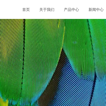
首页
关于我们
产品中心
新闻中心