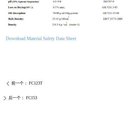
Download Material Safety Data Sheet
前一个：
FC123T
ꄴ
后一个：
FC153
ꄲ