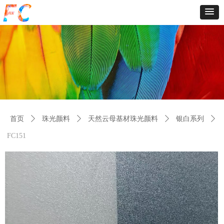
首页
ꄲ
珠光颜料
ꄲ
天然云母基材珠光颜料
ꄲ
银白系列
ꄲ
FC151