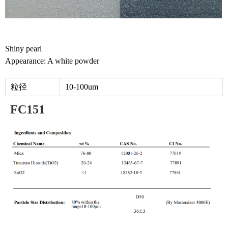
Shiny pearl
Appearance: A white powder
粒径
10-100um
FC151